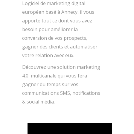
Logiciel de marketing digital
européen basé à Annecy, il vous
apporte tout ce dont vous avez
besoin pour améliorer la
conversion de vos prospects,
gagner des clients et automatiser
votre relation avec eux.
Découvrez une solution marketing
4.0, multicanale qui vous fera
gagner du temps sur vos
communications SMS, notifications
& social média.