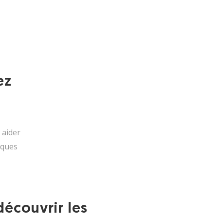
ez
 aider
lques
découvrir les