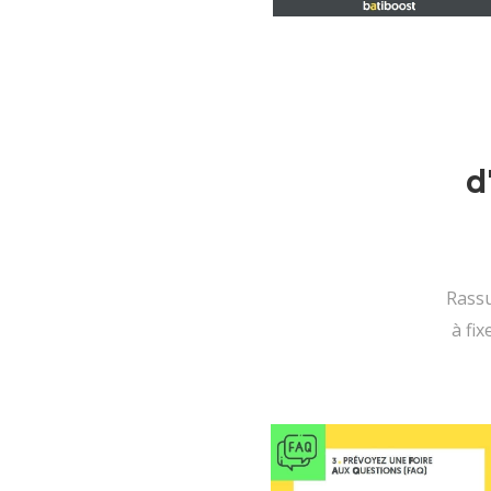
d
Rassu
à fi