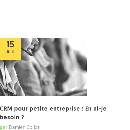
15
Juin
CRM pour petite entreprise : En ai-je
besoin ?
par
Damien Collot