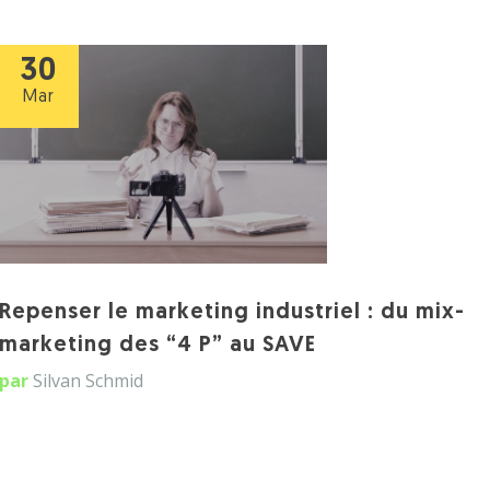
30
Mar
Repenser le marketing industriel : du mix-
marketing des “4 P” au SAVE
par
Silvan Schmid