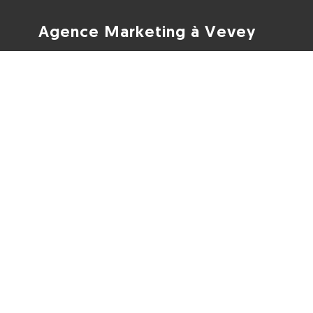
Agence Marketing à Vevey
Batiboost
Avenue Nestlé 16
1800 Vevey
Suisse
*+41 78 744 05 33
*info@batiboost.ch
Nous suivre